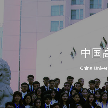
中国
China Univer