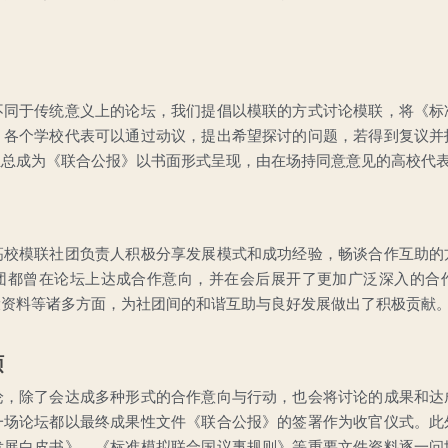
不同于传统意义上的论坛，我们提倡以模联的方式讨论模联，将《标
，各个学校代表可以通过动议，提出希望探讨的问题，若得到复议并
汇总成为《联合公报》以书面形式呈现，由在场持同意意见的高校代
高校模联社团负责人积极分享发展模式和成功经验，畅谈合作互助的
团都曾在论坛上达成合作意向，并在会后展开了更加广泛深入的合
设资料等诸多方面，为社团间的和谐互助与良好发展做出了积极贡献
硕
论，除了会达成多种形式的合作意向与行动，也会将讨论的成果和达
一场论坛都以最终成果性文件《联合公报》的签署作为收官仪式。此
发展白皮书》、《标准模拟联合国议事规则》等重要文件资料逐一问