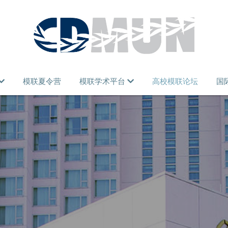
模联夏令营
模联学术平台
高校模联论坛
国