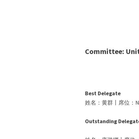
Committee: 
Uni
Best Delegate
姓名：
黄群
丨席位：
N
Outstanding Delegat