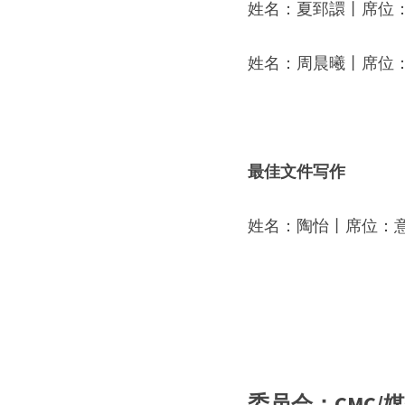
姓名：
夏郅譞
丨席位
姓名：
周晨曦
丨席位
最佳文件写作
姓名：
陶怡
丨席位：
委员会：CMC/