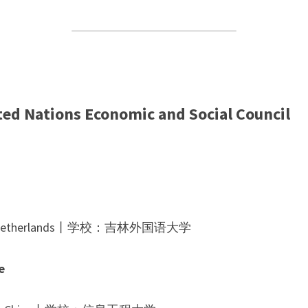
ted Nations Economic and Social Council
etherlands
丨学校：
吉林外国语大学
e